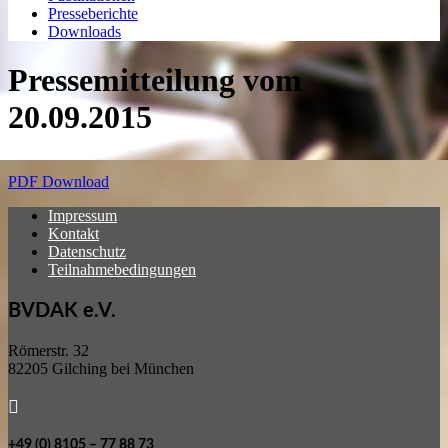
Presseberichte
Downloads
Pressemitteilung vom
20.09.2015
PDF Download
Impressum
Kontakt
Datenschutz
Teilnahmebedingungen
BVDAK e.V.
Römerstr. 32
82205 Gilching bei München

+49 (0) 8105 – 77 88 73