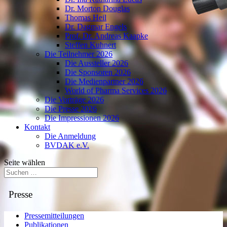
Dr. Morton Douglas
Thomas Heil
Dr. Dagmar Engels
Prof. Dr. Andreas Kaapke
Steffen Kuhnert
Die Teilnehmer 2026
Die Aussteller 2026
Die Sponsoren 2026
Die Medienpartner 2026
World of Pharma Services 2026
Die Vorträge 2026
Die Presse 2026
Die Impressionen 2026
Kontakt
Die Anmeldung
BVDAK e.V.
Seite wählen
Presse
Pressemitteilungen
Publikationen