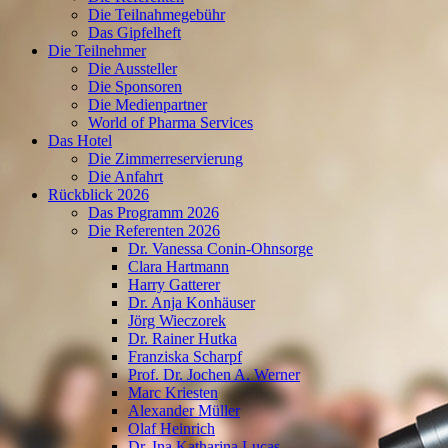
Die Teilnahmegebühr
Das Gipfelheft
Die Teilnehmer
Die Aussteller
Die Sponsoren
Die Medienpartner
World of Pharma Services
Das Hotel
Die Zimmerreservierung
Die Anfahrt
Rückblick 2026
Das Programm 2026
Die Referenten 2026
Dr. Vanessa Conin-Ohnsorge
Clara Hartmann
Harry Gatterer
Dr. Anja Konhäuser
Jörg Wieczorek
Dr. Rainer Hutka
Franziska Scharpf
Prof. Dr. Jochen A. Werner
Marc Kriesten
Alexander Müller
Olaf Heinrich
Dr. Ina Katharina Lucas