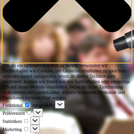
Um dir ein optimales Erlebnis zu bieten, verwenden wir
Technologien wie Cookies, um Geräteinformationen zu speichern
und/oder darauf zuzugreifen. Wenn du diesen Technologien
zustimmst, können wir Daten wie das Surfverhalten oder eindeutige
IDs auf dieser Website verarbeiten. Wenn du deine Zustimmung
nicht erteilst oder zurückziehst, können bestimmte Merkmale und
Funktionen beeinträchtigt werden.
Funktional
Funktional
Immer aktiv
Präferenzen
Präferenzen
Statistiken
Statistiken
Marketing
Marketing