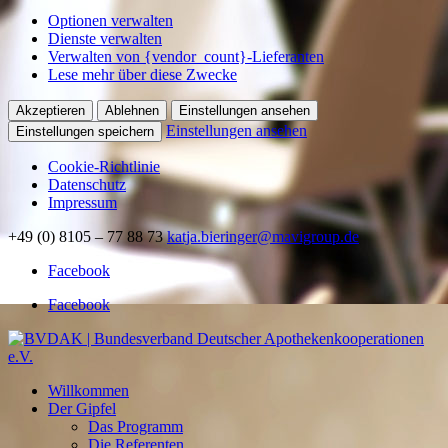
Optionen verwalten
Dienste verwalten
Verwalten von {vendor_count}-Lieferanten
Lese mehr über diese Zwecke
Akzeptieren
Ablehnen
Einstellungen ansehen
Einstellungen ansehen
Einstellungen speichern
Cookie-Richtlinie
Datenschutz
Impressum
+49 (0) 8105 – 77 88 73
katja.bieringer@mavigroup.de
Facebook
Facebook
Willkommen
Der Gipfel
Das Programm
Die Referenten