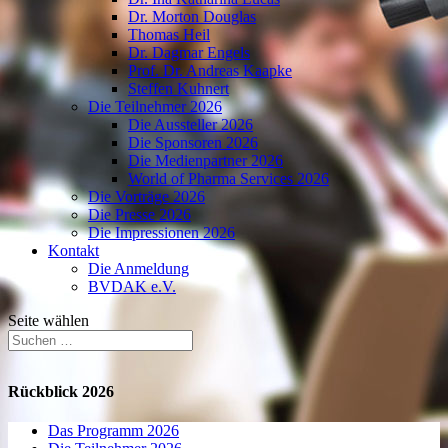
Dr. Morton Douglas
Thomas Heil
Dr. Dagmar Engels
Prof. Dr. Andreas Kaapke
Steffen Kuhnert
Die Teilnehmer 2026
Die Aussteller 2026
Die Sponsoren 2026
Die Medienpartner 2026
World of Pharma Services 2026
Die Vorträge 2026
Die Presse 2026
Die Impressionen 2026
Kontakt
Die Anmeldung
BVDAK e.V.
Seite wählen
Rückblick 2026
Das Programm 2026