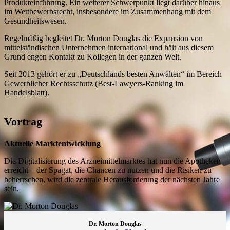
Produkteinführung. Ein weiterer Schwerpunkt liegt darüber hinaus
im Wettbewerbsrecht, insbesondere im Zusammenhang mit dem
Gesundheitswesen.
Regelmäßig begleitet Dr. Morton Douglas die Expansion von
mittelständischen Unternehmen international und hält aus diesem
Grund engen Kontakt zu Kollegen in der ganzen Welt.
Seit 2013 gehört er zu „Deutschlands besten Anwälten“ im Bereich
Gewerblicher Rechtsschutz (Best-Lawyers-Ranking im
Handelsblatt).
Vortrag
Aktuelle Marktentwicklung
Die Digitalisierung des Arzneimittelmarktes hat nun die Apotheken
erreicht – der Spagat, die Chancen zu nutzen und die Risiken zu
beherrschen, wird die zentrale Herausforderung der nächsten Jahre
sein.
Dr. Morton Douglas