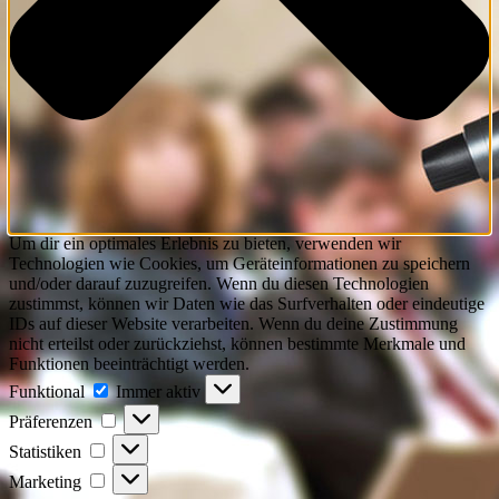
Um dir ein optimales Erlebnis zu bieten, verwenden wir
Technologien wie Cookies, um Geräteinformationen zu speichern
und/oder darauf zuzugreifen. Wenn du diesen Technologien
zustimmst, können wir Daten wie das Surfverhalten oder eindeutige
IDs auf dieser Website verarbeiten. Wenn du deine Zustimmung
nicht erteilst oder zurückziehst, können bestimmte Merkmale und
Funktionen beeinträchtigt werden.
Funktional
Funktional
Immer aktiv
Präferenzen
Präferenzen
Statistiken
Statistiken
Marketing
Marketing