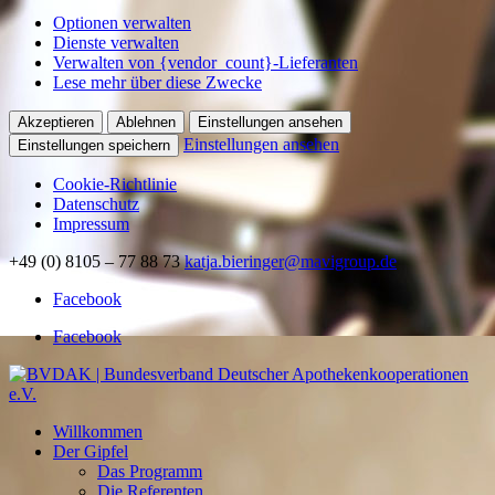
Optionen verwalten
Dienste verwalten
Verwalten von {vendor_count}-Lieferanten
Lese mehr über diese Zwecke
Akzeptieren
Ablehnen
Einstellungen ansehen
Einstellungen ansehen
Einstellungen speichern
Cookie-Richtlinie
Datenschutz
Impressum
+49 (0) 8105 – 77 88 73
katja.bieringer@mavigroup.de
Facebook
Facebook
Willkommen
Der Gipfel
Das Programm
Die Referenten