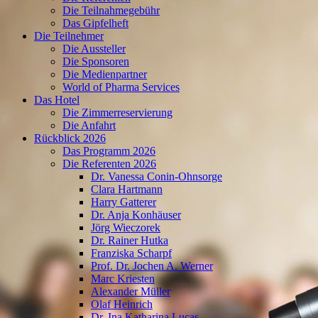
Die Teilnahmegebühr
Das Gipfelheft
Die Teilnehmer
Die Aussteller
Die Sponsoren
Die Medienpartner
World of Pharma Services
Das Hotel
Die Zimmerreservierung
Die Anfahrt
Rückblick 2026
Das Programm 2026
Die Referenten 2026
Dr. Vanessa Conin-Ohnsorge
Clara Hartmann
Harry Gatterer
Dr. Anja Konhäuser
Jörg Wieczorek
Dr. Rainer Hutka
Franziska Scharpf
Prof. Dr. Jochen A. Werner
Marc Kriesten
Alexander Müller
Olaf Heinrich
Dr. Ina Katharina Lucas