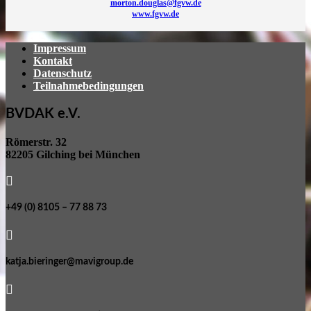
morton.douglas@fgvw.de
www.fgvw.de
Impressum
Kontakt
Datenschutz
Teilnahmebedingungen
BVDAK e.V.
Römerstr. 32
82205 Gilching bei München

+49 (0) 8105 – 77 88 73

katja.bieringer@mavigroup.de
