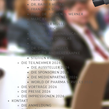
DR. RAINER HUTKA
FRANZISKA SCHARPF
PROF. DR. JOCHEN A. WERNER
MARC KRIESTEN
ALEXANDER MÜLLER
OLAF HEINRICH
DR. INA KATHARINA LUCAS
DR. MORTON DOUGLAS
THOMAS HEIL
DR. DAGMAR ENGELS
PROF. DR. ANDREAS KAAPKE
STEFFEN KUHNERT
DIE TEILNEHMER 2026
DIE AUSSTELLER 2026
DIE SPONSOREN 2026
DIE MEDIENPARTNER 2026
WORLD OF PHARMA SERVICES 2026
DIE VORTRÄGE 2026
DIE PRESSE 2026
DIE IMPRESSIONEN 2026
KONTAKT
DIE ANMELDUNG