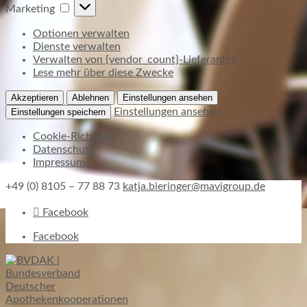
Marketing
Marketing
Optionen verwalten
Dienste verwalten
Verwalten von {vendor_count}-Lieferanten
Lese mehr über diese Zwecke
Akzeptieren
Ablehnen
Einstellungen ansehen
Einstellungen ansehen
Einstellungen speichern
Cookie-Richtlinie
Datenschutz
Impressum
+49 (0) 8105 – 77 88 73
katja.bieringer@mavigroup.de
Facebook
Facebook