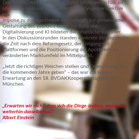
Der 18. BVDAKKooperationsgipfel setzte genau hier an
und nahm bewusst die übergeordnete Vogelperspektive
ein.
Impulse zu den Apotheken der Zukunft, zur gemeinsamen
Gestaltung des Wandels sowie zur Rolle von
Digitalisierung und KI bildeten die inhaltliche Klammer.
In den Diskussionsrunden standen konkrete Strategien für
die Zeit nach dem Reformgesetz, der Umgang mit
Plattformen und die Positionierung der Apotheken im
veränderten Marktumfeld im Mittelpunkt.
„Jetzt die richtigen Weichen stellen und Orientierung für
die kommenden Jahre geben“ – das war die klare
Erwartung an den 18. BVDAKKooperationsgipfel in
München.
„Erwarten wir nicht, dass sich die Dinge ändern, wenn wir
weiterhin dasselbe tun.“
Albert Einstein