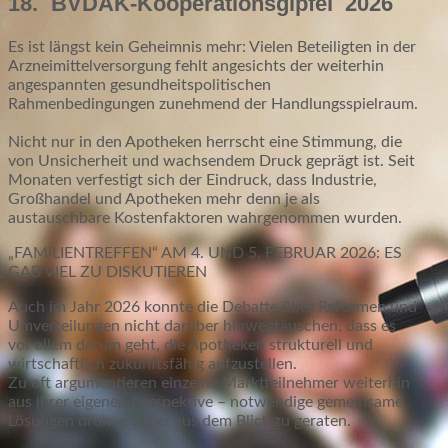
18. BVDAK-Kooperationsgipfel 2026
Es ist längst kein Geheimnis mehr: Vielen Beteiligten in der
Arzneimittelversorgung fehlt angesichts der weiterhin
angespannten gesundheitspolitischen
Rahmenbedingungen zunehmend der Handlungsspielraum.
Nicht nur in den Apotheken herrscht eine Stimmung, die
von Unsicherheit und wachsendem Druck geprägt ist. Seit
Monaten verfestigt sich der Eindruck, dass Industrie,
Großhandel und Apotheken mehr denn je als
austauschbare Kostenfaktoren wahrgenommen wurden.
„FAMILIENTREFFEN“ AM 4. UND 5. FEBRUAR 2026: ES
GAB VIEL ZU DISKUTIEREN
Auch im Jahr 2026 konnte die Debatte über Reformen und
Umverteilungen nicht darüber hinwegtäuschen, dass es
vor allem darum geht, die Apotheken strukturell und
wirtschaftlich zukunftsfähig aufzustellen.
Zu oft argumentieren einzelne Marktteilnehmer weiterhin
aus ihrer eigenen Perspektive – notwendige gemeinsame
Lösungen drohen dabei aus dem Blick zu geraten.