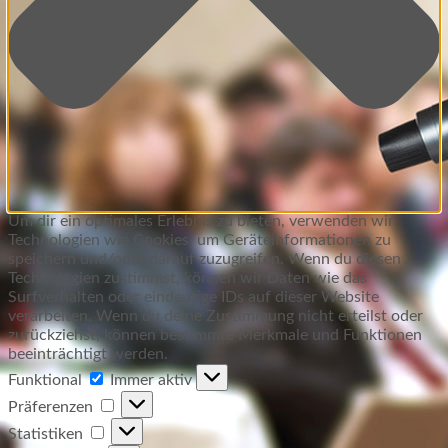
Um dir ein optimales Erlebnis zu bieten, verwenden wir
Technologien wie Cookies, um Geräteinformationen zu
speichern und/oder darauf zuzugreifen. Wenn du diesen
Technologien zustimmst, können wir Daten wie das
Surfverhalten oder eindeutige IDs auf dieser Website
verarbeiten. Wenn du deine Zustimmung nicht erteilst oder
zurückziehst, können bestimmte Merkmale und Funktionen
beeinträchtigt werden.
Funktional
Funktional
Immer aktiv
Präferenzen
Präferenzen
Statistiken
Statistiken