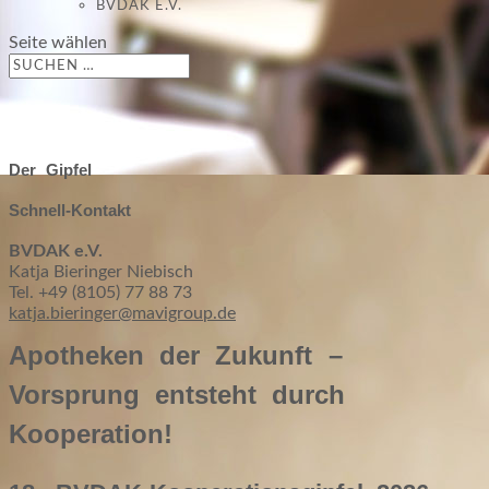
BVDAK E.V.
Seite wählen
Der Gipfel
Schnell-Kontakt
BVDAK e.V.
Katja Bieringer Niebisch
Tel.
+49 (8105) 77 88 73
katja.bieringer@mavigroup.de
Apotheken der Zukunft –
Vorsprung entsteht durch
Kooperation!