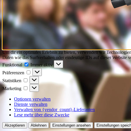
Um dir ein optimales Erlebnis zu bieten, verwenden wir Technologie
Daten wie das Surfverhalten oder eindeutige IDs auf dieser Website 
Funktional
Funktional
Immer aktiv
Präferenzen
Präferenzen
Statistiken
Statistiken
Marketing
Marketing
Optionen verwalten
Dienste verwalten
Verwalten von {vendor_count}-Lieferanten
Lese mehr über diese Zwecke
Akzeptieren
Ablehnen
Einstellungen ansehen
Einstellungen speic