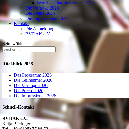
World of Pharma Services 2026
Die Vorträge 2026
Die Presse 2026
Die Impressionen 2026
Kontakt
Die Anmeldung
BVDAK e.V.
Seite wählen
Rückblick 2026
Das Programm 2026
Die Teilnehmer 2026
Die Vorträge 2026
Die Presse 2026
Die Impressionen 2026
Schnell-Kontakt
BVDAK e.V.
Katja Bieringer
Tel.
+49 (8105) 77 88 73