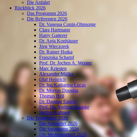
Die Anfahrt
Rückblick 2026
Das Programm 2026
Die Referenten 2026
Dr. Vanessa Conin-Ohnsorge
Clara Hartmann
Harry Gatterer
Dr. Anja Konhäuser
Jörg Wieczorek
Dr. Rainer Hutka
Franziska Scharpf
Prof. Dr. Jochen A. Werner
Marc Kriesten
Alexander Müller
Olaf Heinrich
Dr. Ina Katharina Lucas
Dr. Morton Douglas
Thomas Heil
Dr. Dagmar Engels
Prof. Dr. Andreas Kaapke
Steffen Kuhnert
Die Teilnehmer 2026
Die Aussteller 2026
Die Sponsoren 2026
Die Medienpartner 2026