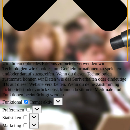
Um dir ein optimales Erlebnis zu bieten, verwenden wir
Technologien wie Cookies, um Geräteinformationen zu speichern
und/oder darauf zuzugreifen. Wenn du diesen Technologien
zustimmst, können wir Daten wie das Surfverhalten oder eindeutige
IDs auf dieser Website verarbeiten. Wenn du deine Zustimmung
nicht erteilst oder zurückziehst, können bestimmte Merkmale und
Funktionen beeinträchtigt werden.
Funktional
Funktional
Immer aktiv
Präferenzen
Präferenzen
Statistiken
Statistiken
Marketing
Marketing