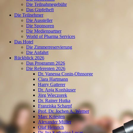
Die Teilnahmegebühr
Das Gipfelheft
Die Teilnehmer
Die Aussteller
Die Sponsoren
Die Medienpartner
World of Pharma Services
Das Hotel
Die Zimmerreservierung
Die Anfahrt
Rückblick 2026
Das Programm 2026
Die Referenten 2026
Dr. Vanessa Conin-Ohnsorge
Clara Hartmann
Harry Gatterer
Dr. Anja Konhäuser
Jörg Wieczorek
Dr. Rainer Hutka
Franziska Scharpf
Prof. Dr. Jochen A. Werner
Marc Kriesten
Alexander Müller
Olaf Heinrich
Dr. Ina Katharina Lucas