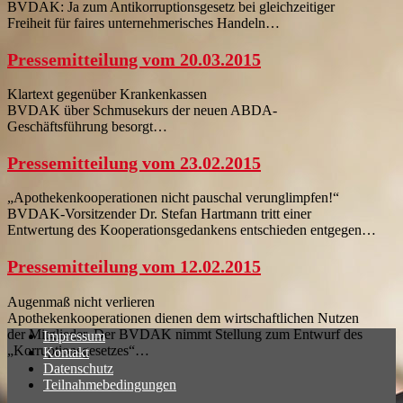
BVDAK: Ja zum Antikorruptionsgesetz bei gleichzeitiger
Freiheit für faires unternehmerisches Handeln…
Pressemitteilung vom 20.03.2015
Klartext gegenüber Krankenkassen
BVDAK über Schmusekurs der neuen ABDA-
Geschäftsführung besorgt…
Pressemitteilung vom 23.02.2015
„Apothekenkooperationen nicht pauschal verunglimpfen!“
BVDAK-Vorsitzender Dr. Stefan Hartmann tritt einer
Entwertung des Kooperationsgedankens entschieden entgegen…
Pressemitteilung vom 12.02.2015
Augenmaß nicht verlieren
Apothekenkooperationen dienen dem wirtschaftlichen Nutzen
der Mitglieder. Der BVDAK nimmt Stellung zum Entwurf des
Impressum
„Korruptionsgesetzes“…
Kontakt
Datenschutz
Teilnahmebedingungen