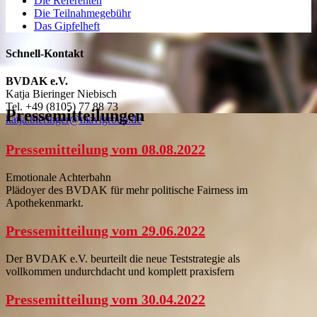
Die Referenten
Die Teilnahmegebühr
Das Gipfelheft
Schnell-Kontakt
BVDAK e.V.
Katja Bieringer Niebisch
Tel.
+49 (8105) 77 88 73
Pressemitteilungen
katja.bieringer@mavigroup.de
Pressemitteilung vom 08.08.2022
Emotionale Achterbahn
Plädoyer des BVDAK für mehr politische Fairness im
Apothekenmarkt.
Pressemitteilung vom 29.06.2022
Der BVDAK e.V. beurteilt die neue Teststrategie als
vollkommen undurchdacht und komplett praxisfern
Pressemitteilung vom 30.04.2022