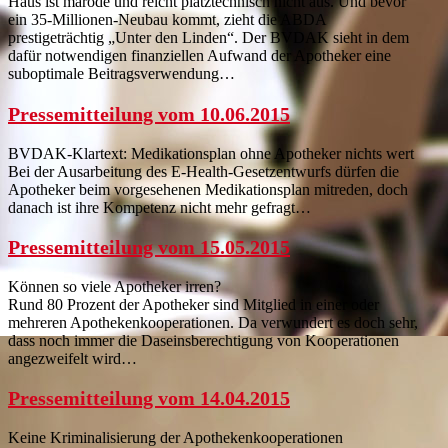
Haus ist marode und reicht platztechnisch nicht aus. Und bevor
ein 35-Millionen-Neubau kommt, zieht die ABDA
prestigeträchtig „Unter den Linden“. Der BVDAK sieht in dem
dafür notwendigen finanziellen Aufwand der Apotheker eine
suboptimale Beitragsverwendung…
Pressemitteilung vom 10.06.2015
BVDAK-Klartext: Medikationsplan ohne Apotheker nichts wert
Bei der Ausarbeitung des E-Health-Gesetzentwurfs dürfen die
Apotheker beim vorgesehenen Medikationsplan mitreden, doch
danach ist ihre Kompetenz nicht mehr gefragt…
Pressemitteilung vom 15.05.2015
Können so viele Apotheker irren?
Rund 80 Prozent der Apotheker sind Mitglied in einer oder
mehreren Apothekenkooperationen. Da verwundert es doch sehr,
dass noch immer die Daseinsberechtigung von Kooperationen
angezweifelt wird…
Pressemitteilung vom 14.04.2015
Keine Kriminalisierung der Apothekenkooperationen