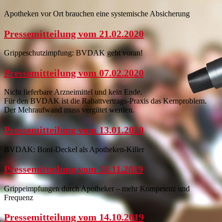
Apotheken vor Ort brauchen eine systemische Absicherung
Pressemitteilung vom 21.02.2020
Grippeschutzimpfung: BVDAK geht voran!
Pressemitteilung vom 07.02.2020
Nicht lieferbare Arzneimittel und kein Ende.
Für den BVDAK ist die Rabattvertrags-Praxis das Kernproblem.
Der Mehraufwand muss vergütet werden.
Pressemitteilung vom 13.01.2020
BVDAK: Boni-Deckel als Apotheken-Killer
Pressemitteilung vom 18.11.2019
Grippeimpfungen durch Apotheker – mehr Kompetenz und
Frequenz
Pressemitteilung vom 14.10.2019