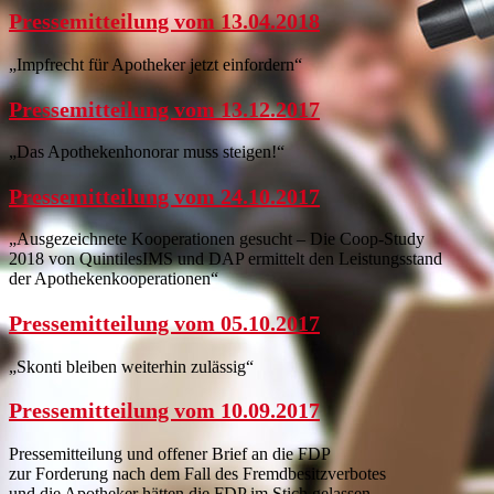
Pressemitteilung vom 13.04.2018
„Impfrecht für Apotheker jetzt einfordern“
Pressemitteilung vom 13.12.2017
„Das Apothekenhonorar muss steigen!“
Pressemitteilung vom 24.10.2017
„Ausgezeichnete Kooperationen gesucht – Die Coop-Study
2018 von QuintilesIMS und DAP ermittelt den Leistungsstand
der Apothekenkooperationen“
Pressemitteilung vom 05.10.2017
„Skonti bleiben weiterhin zulässig“
Pressemitteilung vom 10.09.2017
Pressemitteilung und offener Brief an die FDP
zur Forderung nach dem Fall des Fremdbesitzverbotes
und die Apotheker hätten die FDP im Stich gelassen