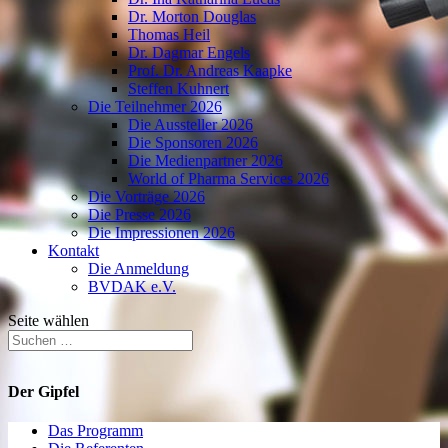
Dr. Morton Douglas
Thomas Heil
Dr. Dagmar Engels
Prof. Dr. Andreas Kaapke
Steffen Kuhnert
Die Teilnehmer 2026
Die Aussteller 2026
Die Sponsoren 2026
Die Medienpartner 2026
World of Pharma Services 2026
Die Vorträge 2026
Die Presse 2026
Die Impressionen 2026
Kontakt
Die Anmeldung
BVDAK e.V.
Seite wählen
Der Gipfel
Das Programm