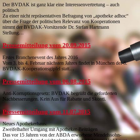
Der BVDAK ist ganz klar eine Interessenvertretung – auch
politisch
Zu einer nicht repräsentativen Befragung von „apotheke adhoc“
über die Frage der politischen Relevanz von Kooperationen
nimmt der BVDAK-Vorsitzende Dr. Stefan Hartmann
Stellung…
Pressemitteilung vom 20.09.2015
Erstes Branchenevent des Jahres 2016
Vom 3. bis 4. Februar nächsten Jahres findet in München der 8.
BVDAK-Kooperationsgipfel statt…
Pressemitteilung vom 06.08.2015
Anti-Korruptionsgesetz: BVDAK begrüßt die geforderten
Nachbesserungen. Kein Aus für Rabatte und Skonti.
Pressemitteilung vom 11.07.2015
Neues Apothekerhaus:
Zweifelhafter Umgang mit Apotheker-Beiträgen
Das vor 15 Jahren von der ABDA erworbene Mendelssohn-