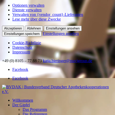
Optionen verwalten
Dienste verwalten
Verwalten von {vendor_count}-Lieferanten
Lese mehr über diese Zwecke
Akzeptieren
Ablehnen
Einstellungen ansehen
Einstellungen ansehen
Einstellungen speichern
Cookie-Richtlinie
Datenschutz
Impressum
+49 (0) 8105 – 77 88 73
katja.bieringer@mavigroup.de
Facebook
Facebook
Willkommen
Der Gipfel
Das Programm
Die Referenten