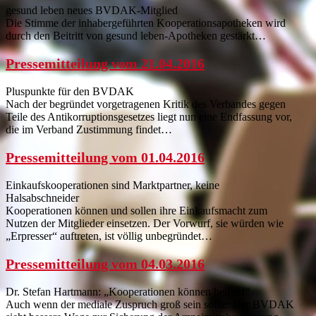
gesund leben neues BVDAK-Mitglied
Die Stimme der inhabergeführten Kooperationsapotheken wird
durch den Beitritt von gesund leben-Apotheken gestärkt…
Pressemitteilung vom 21.04.2016
Pluspunkte für den BVDAK
Nach der begründet vorgetragenen Kritik des Verbandes gegen
Teile des Antikorruptionsgesetzes liegt nun eine Endfassung vor,
die im Verband Zustimmung findet…
Pressemitteilung vom 01.04.2016
Einkaufskooperationen sind Marktpartner, keine
Halsabschneider
Kooperationen können und sollen ihre Einkaufsmacht zum
Nutzen der Mitglieder einsetzen. Der Vorwurf, sie würden wie
„Erpresser“ auftreten, ist völlig unbegründet…
Pressemitteilung vom 04.03.2016
Dr. Stefan Hartmann: „Kooperationen können helfen!“
Auch wenn der mediale Zuspruch groß sein sollte: Der BVDAK