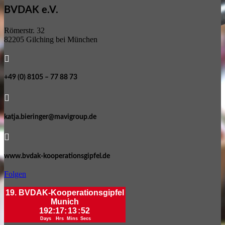
BVDAK e.V.
Römerstr. 32
82205 Gilching bei München

+49 (0) 8105 – 77 88 73

katja.bieringer@mavigroup.de

www.bvdak-kooperationsgipfel.de
Folgen