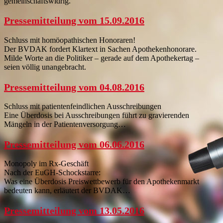
gemeinschaftswidrig.
Pressemitteilung vom 15.09.2016
Schluss mit homöopathischen Honoraren!
Der BVDAK fordert Klartext in Sachen Apothekenhonorare.
Milde Worte an die Politiker – gerade auf dem Apothekertag –
seien völlig unangebracht.
Pressemitteilung vom 04.08.2016
Schluss mit patientenfeindlichen Ausschreibungen
Eine Überdosis bei Ausschreibungen führt zu gravierenden
Mängeln in der Patientenversorgung…
Pressemitteilung vom 06.06.2016
Monopoly im Rx-Geschäft
Nach der EuGH-Schockstarre:
Was eine Überdosis Preiswettbewerb für den Apothekenmarkt
bedeuten kann, erläutert der BVDAK…
Pressemitteilung vom 13.05.2016