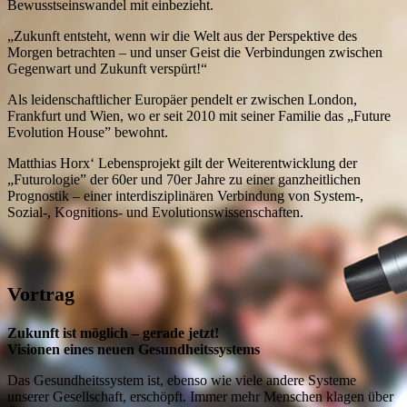
Bewusstseinswandel mit einbezieht.
„Zukunft entsteht, wenn wir die Welt aus der Perspektive des
Morgen betrachten – und unser Geist die Verbindungen zwischen
Gegenwart und Zukunft verspürt!“
Als leidenschaftlicher Europäer pendelt er zwischen London,
Frankfurt und Wien, wo er seit 2010 mit seiner Familie das „Future
Evolution House” bewohnt.
Matthias Horx‘ Lebensprojekt gilt der Weiterentwicklung der
„Futurologie” der 60er und 70er Jahre zu einer ganzheitlichen
Prognostik – einer interdisziplinären Verbindung von System-,
Sozial-, Kognitions- und Evolutionswissenschaften.
Vortrag
Zukunft ist möglich – gerade jetzt!
Visionen eines neuen Gesundheitssystems
Das Gesundheitssystem ist, ebenso wie viele andere Systeme
unserer Gesellschaft, erschöpft. Immer mehr Menschen klagen über