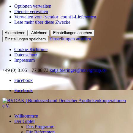
Optionen verwalten
Dienste verwalten
Verwalten von {vendor_count}-Lieferanten
Lese mehr über diese Zwecke
Akzeptieren
Ablehnen
Einstellungen ansehen
Einstellungen ansehen
Einstellungen speichern
Cookie-Richtlinie
Datenschutz
Impressum
+49 (0) 8105 – 77 88 73
katja.bieringer@mavigroup.de
Facebook
Facebook
Willkommen
Der Gipfel
Das Programm
Die Referenten