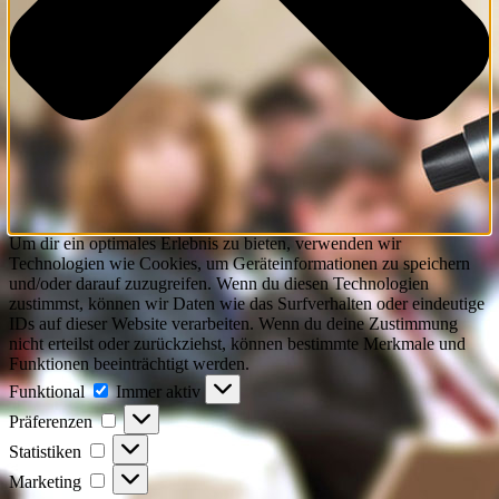
Um dir ein optimales Erlebnis zu bieten, verwenden wir
Technologien wie Cookies, um Geräteinformationen zu speichern
und/oder darauf zuzugreifen. Wenn du diesen Technologien
zustimmst, können wir Daten wie das Surfverhalten oder eindeutige
IDs auf dieser Website verarbeiten. Wenn du deine Zustimmung
nicht erteilst oder zurückziehst, können bestimmte Merkmale und
Funktionen beeinträchtigt werden.
Funktional
Funktional
Immer aktiv
Präferenzen
Präferenzen
Statistiken
Statistiken
Marketing
Marketing