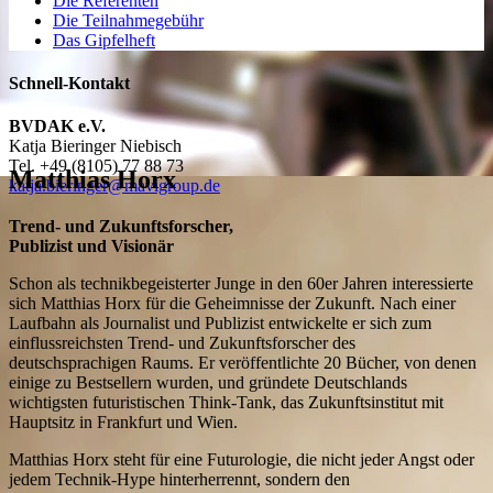
Die Referenten
Die Teilnahmegebühr
Das Gipfelheft
Schnell-Kontakt
BVDAK e.V.
Katja Bieringer Niebisch
Tel.
+49 (8105) 77 88 73
Matthias Horx
katja.bieringer@mavigroup.de
Trend- und Zukunftsforscher,
Publizist und Visionär
Schon als technikbegeisterter Junge in den 60er Jahren interessierte
sich Matthias Horx für die Geheimnisse der Zukunft. Nach einer
Laufbahn als Journalist und Publizist entwickelte er sich zum
einflussreichsten Trend- und Zukunftsforscher des
deutschsprachigen Raums. Er veröffentlichte 20 Bücher, von denen
einige zu Bestsellern wurden, und gründete Deutschlands
wichtigsten futuristischen Think-Tank, das Zukunftsinstitut mit
Hauptsitz in Frankfurt und Wien.
Matthias Horx steht für eine Futurologie, die nicht jeder Angst oder
jedem Technik-Hype hinterherrennt, sondern den