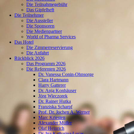
Die Teilnahmegebühr
Das Gipfelheft
Die Teilnehmer
Die Aussteller
Die Sponsoren
Die Medienpartner
World of Pharma Services
Das Hotel
Die Zimmerreservierung
Die Anfahrt
Rückblick 2026
Das Programm 2026
Die Referenten 2026
Dr. Vanessa Conin-Ohnsorge
Clara Hartmann
Harry Gatterer
Dr. Anja Konhäuser
Jörg Wieczorek
Dr. Rainer Hutka
Franziska Scharpf
Prof. Dr. Jochen A. Werner
Marc Kriesten
Alexander Müller
Olaf Heinrich
Dr. Ina Katharina Lucas