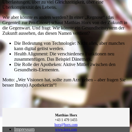
Überlastungen, über zu viel Gleichzeitigkeit, über eine
Überkomplexität des Lebens.
Wie aber könnte es anders werden? In einer „Regnose“ (das
Gegenteil zur Pro-Gnose) schaut Matthias Horx von der Zukunft in
die Gegenwart. Und fragt: Wie könnte ein Gesundheitssystem der
Zukunft aussehen, das diesen Namen verdient?
Die Bedeutung von Technologie: Nicht alles, aber manches
kann digital gelöst werden.
Health Alignment: Die verschiedenen Funktionen neu
zusammenfügen. Das Beispiel Dänemark.
Die Rolle der Apotheken: Aktive Mittler zwischen den
Gesundheits-Elementen.
Motto: „Wer Visionen hat, sollte zum Arzt gehen – aber fragen Sie
besser Ihre(n) Apotheker:in“!
Matthias Horx
+43 1 479 1455
horx@horx.com
Impressum
www.horx.com