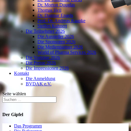
Dr. Morton Douglas
Thomas Heil
Dr. Dagmar Engels
Prof. Dr. Andreas Kaapke
Steffen Kuhnert
Die Teilnehmer 2026
Die Aussteller 2026
Die Sponsoren 2026
Die Medienpartner 2026
World of Pharma Services 2026
Die Vorträge 2026
Die Presse 2026
Die Impressionen 2026
Kontakt
Die Anmeldung
BVDAK e.V.
Seite wählen
Der Gipfel
Das Programm