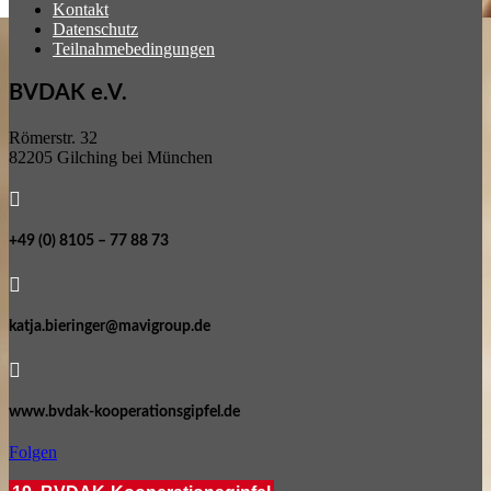
Kontakt
Datenschutz
Teilnahmebedingungen
BVDAK e.V.
Römerstr. 32
82205 Gilching bei München

+49 (0) 8105 – 77 88 73

katja.bieringer@mavigroup.de

www.bvdak-kooperationsgipfel.de
Folgen