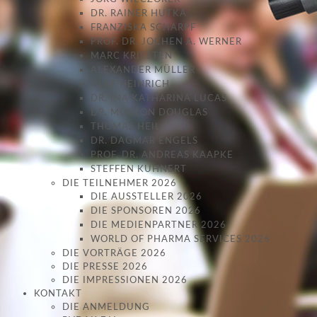
DR. RAINER HUTKA
FRANZISKA SCHARPF
PROF. DR. JOCHEN A. WERNER
MARC KRIESTEN
ALEXANDER MÜLLER
OLAF HEINRICH
DR. INA KATHARINA LUCAS
DR. MORTON DOUGLAS
THOMAS HEIL
DR. DAGMAR ENGELS
PROF. DR. ANDREAS KAAPKE
STEFFEN KUHNERT
DIE TEILNEHMER 2026
DIE AUSSTELLER 2026
DIE SPONSOREN 2026
DIE MEDIENPARTNER 2026
WORLD OF PHARMA SERVICES 2026
DIE VORTRÄGE 2026
DIE PRESSE 2026
DIE IMPRESSIONEN 2026
KONTAKT
DIE ANMELDUNG