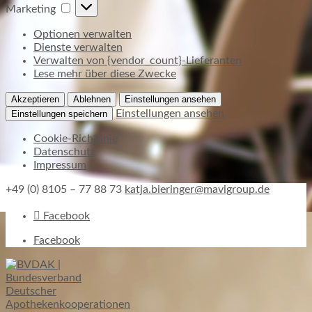
Marketing
Marketing
Optionen verwalten
Dienste verwalten
Verwalten von {vendor_count}-Lieferanten
Lese mehr über diese Zwecke
Akzeptieren
Ablehnen
Einstellungen ansehen
Einstellungen ansehen
Einstellungen speichern
Cookie-Richtlinie
Datenschutz
Impressum
+49 (0) 8105 – 77 88 73
katja.bieringer@mavigroup.de
Facebook
Facebook