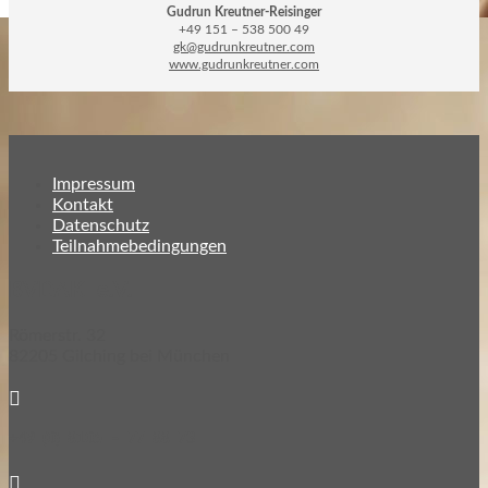
Gudrun Kreutner-Reisinger
+49 151 – 538 500 49
gk@gudrunkreutner.com
www.gudrunkreutner.com
Impressum
Kontakt
Datenschutz
Teilnahmebedingungen
BVDAK e.V.
Römerstr. 32
82205 Gilching bei München

+49 (0) 8105 – 77 88 73
