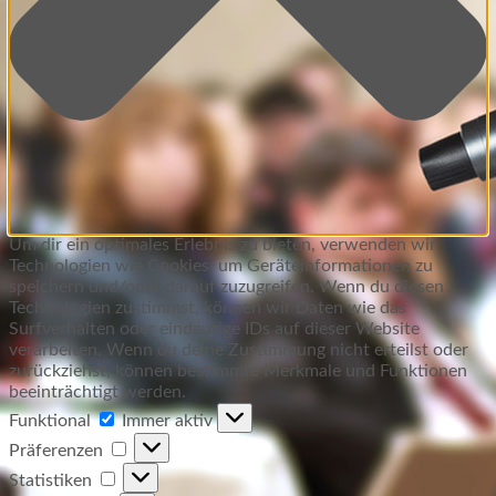
Um dir ein optimales Erlebnis zu bieten, verwenden wir
Technologien wie Cookies, um Geräteinformationen zu
speichern und/oder darauf zuzugreifen. Wenn du diesen
Technologien zustimmst, können wir Daten wie das
Surfverhalten oder eindeutige IDs auf dieser Website
verarbeiten. Wenn du deine Zustimmung nicht erteilst oder
zurückziehst, können bestimmte Merkmale und Funktionen
beeinträchtigt werden.
Funktional
Funktional
Immer aktiv
Präferenzen
Präferenzen
Statistiken
Statistiken