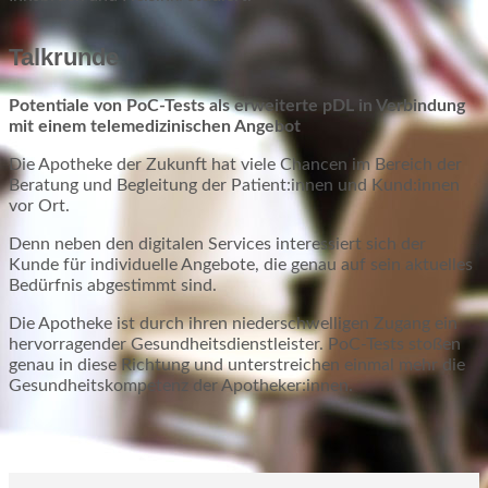
Talkrunde
Potentiale von PoC-Tests als erweiterte pDL in Verbindung
mit einem telemedizinischen Angebot
Die Apotheke der Zukunft hat viele Chancen im Bereich der
Beratung und Begleitung der Patient:innen und Kund:innen
vor Ort.
Denn neben den digitalen Services interessiert sich der
Kunde für individuelle Angebote, die genau auf sein aktuelles
Bedürfnis abgestimmt sind.
Die Apotheke ist durch ihren niederschwelligen Zugang ein
hervorragender Gesundheitsdienstleister. PoC-Tests stoßen
genau in diese Richtung und unterstreichen einmal mehr die
Gesundheitskompetenz der Apotheker:innen.