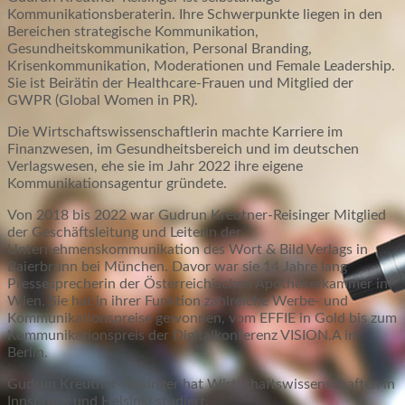
Kommunikationsberaterin. Ihre Schwerpunkte liegen in den
Bereichen strategische Kommunikation,
Gesundheitskommunikation, Personal Branding,
Krisenkommunikation, Moderationen und Female Leadership.
Sie ist Beirätin der Healthcare-Frauen und Mitglied der
GWPR (Global Women in PR).
Die Wirtschaftswissenschaftlerin machte Karriere im
Finanzwesen, im Gesundheitsbereich und im deutschen
Verlagswesen, ehe sie im Jahr 2022 ihre eigene
Kommunikationsagentur gründete.
Von 2018 bis 2022 war Gudrun Kreutner-Reisinger Mitglied
der Geschäftsleitung und Leiterin der
Unternehmenskommunikation des Wort & Bild Verlags in
Baierbrunn bei München. Davor war sie 14 Jahre lang
Pressesprecherin der Österreichischen Apothekerkammer in
Wien. Sie hat in ihrer Funktion zahlreiche Werbe- und
Kommunikationspreise gewonnen, vom EFFIE in Gold bis zum
Kommunikationspreis der Digitalkonferenz VISION.A in
Berlin.
Gudrun Kreutner-Reisinger hat Wirtschaftswissenschaften in
Innsbruck und Helsinki studiert.