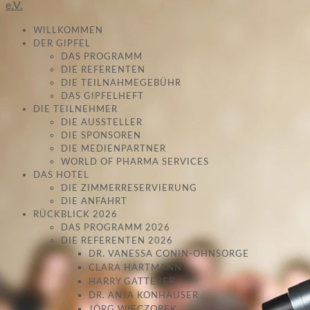
WILLKOMMEN
DER GIPFEL
DAS PROGRAMM
DIE REFERENTEN
DIE TEILNAHMEGEBÜHR
DAS GIPFELHEFT
DIE TEILNEHMER
DIE AUSSTELLER
DIE SPONSOREN
DIE MEDIENPARTNER
WORLD OF PHARMA SERVICES
DAS HOTEL
DIE ZIMMERRESERVIERUNG
DIE ANFAHRT
RÜCKBLICK 2026
DAS PROGRAMM 2026
DIE REFERENTEN 2026
DR. VANESSA CONIN-OHNSORGE
CLARA HARTMANN
HARRY GATTERER
DR. ANJA KONHÄUSER
JÖRG WIECZOREK