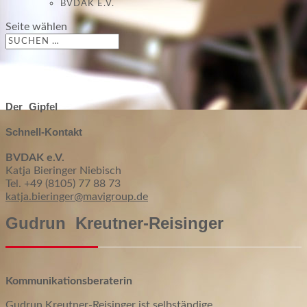
BVDAK E.V.
Seite wählen
Der Gipfel
Schnell-Kontakt
BVDAK e.V.
Katja Bieringer Niebisch
Tel.
+49 (8105) 77 88 73
katja.bieringer@mavigroup.de
Gudrun Kreutner-Reisinger
Kommunikationsberaterin
Gudrun Kreutner-Reisinger ist selbständige